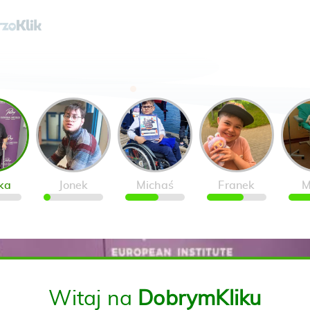
ka
Jonek
Michaś
Franek
M
Witaj na
DobrymKliku