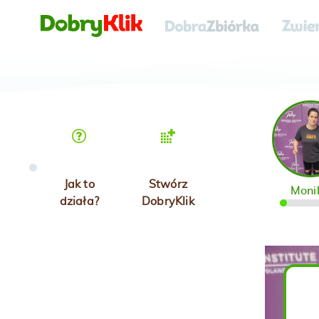
Jak to
Stwórz
Moni
działa?
DobryKlik