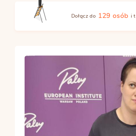
129 osób
Dołącz do
i 