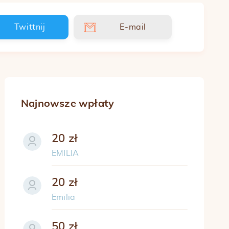
Twittnij
E-mail
Najnowsze wpłaty
20 zł
EMILIA
20 zł
Emilia
50 zł