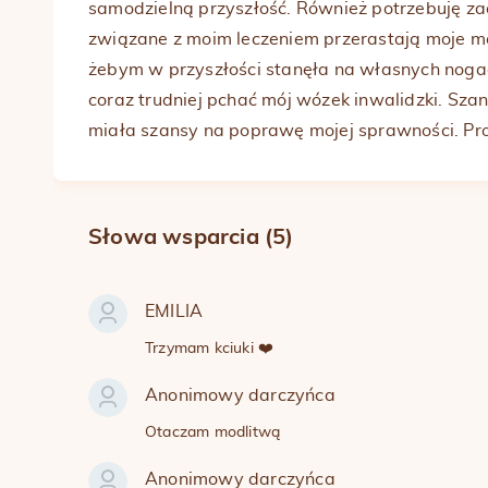
samodzielną przyszłość. Również potrzebuję za
związane z moim leczeniem przerastają moje mo
żebym w przyszłości stanęła na własnych nogac
coraz trudniej pchać mój wózek inwalidzki. S
miała szansy na poprawę mojej sprawności. Pr
Słowa wsparcia (5)
EMILIA
Trzymam kciuki ❤️
Anonimowy darczyńca
Otaczam modlitwą
Anonimowy darczyńca